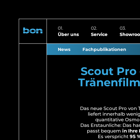
Über uns
Service
Showro
News
Fachpublikationen
Scout Pro
Tränenfilm
Das neue Scout Pro von 
liefert innerhalb wen
quantitative Osmol
Das Erstaunliche: Das ha
passt bequem
in Ihre
Es verspricht
95 %