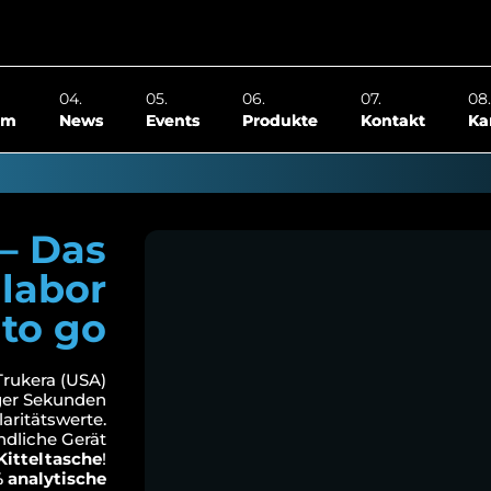
om
News
Events
Produkte
Kontakt
Ka
 – Das
labor
to go
Trukera (USA)
iger Sekunden
aritätswerte.
ndliche Gerät
 Kitteltasche
!
 analytische