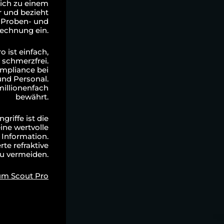
ich zu einem
 und bezieht
 Proben- und
echnung ein.
 ist einfach,
 schmerzfrei.
ompliance bei
und Personal.
millionenfach
bewährt.
griffe ist die
ine wertvolle
 Information.
erte refraktive
u vermeiden.
um Scout Pro