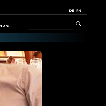
DE
EN
rriere