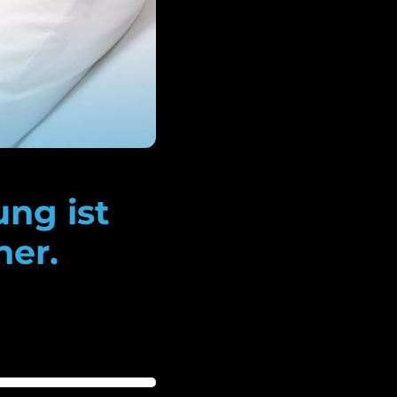
ung ist
her.