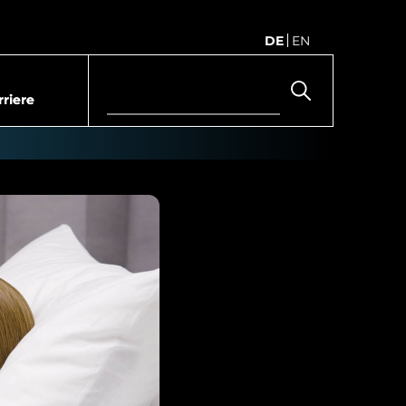
DE
EN
rriere