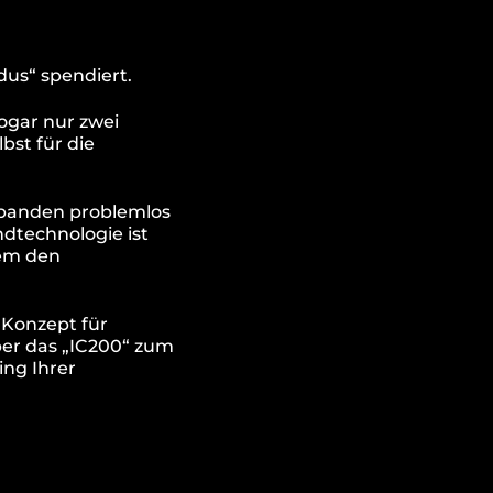
us“ spendiert.
ogar nur zwei
bst für die
robanden problemlos
dtechnologie ist
dem den
 Konzept für
er das „IC200“ zum
ng Ihrer