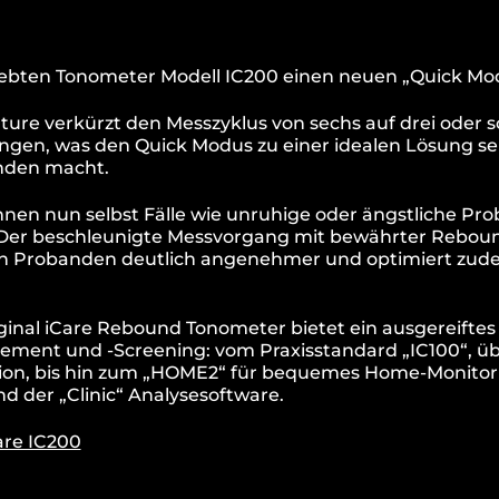
iebten Tonometer Modell IC200 einen neuen „Quick Mod
ture verkürzt den Messzyklus von sechs auf drei oder s
ngen, was den Quick Modus zu einer idealen Lösung sel
nden macht.
nnen nun selbst Fälle wie unruhige oder ängstliche P
 Der beschleunigte Messvorgang mit bewährter Reboun
den Probanden deutlich angenehmer und optimiert zu
iginal iCare Rebound Tonometer bietet ein ausgereiftes
ement und -Screening: vom Praxisstandard „IC100“, üb
tion, bis hin zum „HOME2“ für bequemes Home-Monitori
 der „Clinic“ Analysesoftware.
are IC200