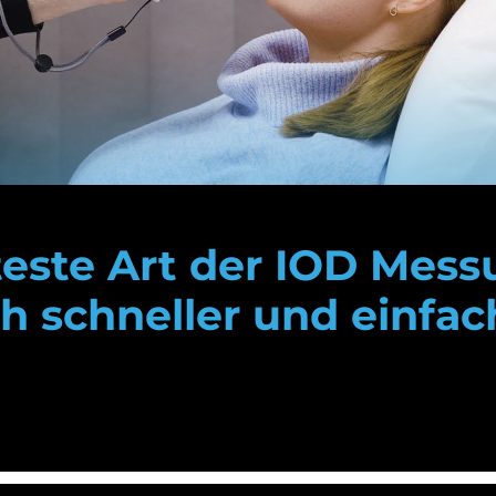
teste Art der IOD Mess
ch schneller und einfac