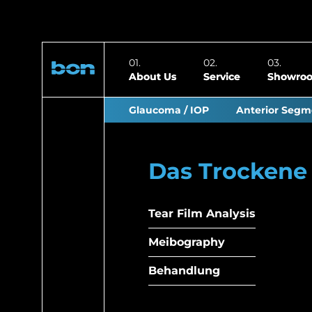
About Us
Service
Showro
Glaucoma / IOP
Anterior Segm
Das Trockene
Tear Film Analysis
Meibography
Behandlung