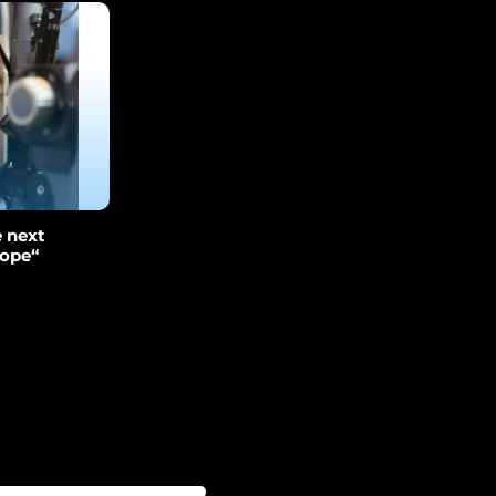
 next
cope“