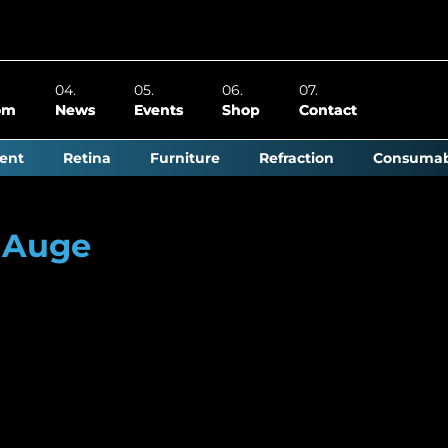
om
News
Events
Shop
Contact
ent
Retina
Furniture
Refraction
Consumab
 Auge