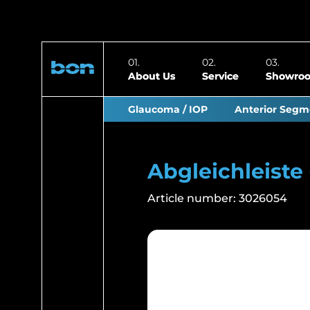
About Us
Service
Showro
Glaucoma / IOP
Anterior Segm
Abgleichleiste 
Article number:
3026054