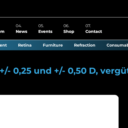
om
News
Events
Shop
Contact
ent
Retina
Furniture
Refraction
Consumab
+/- 0,25 und +/- 0,50 D, vergü