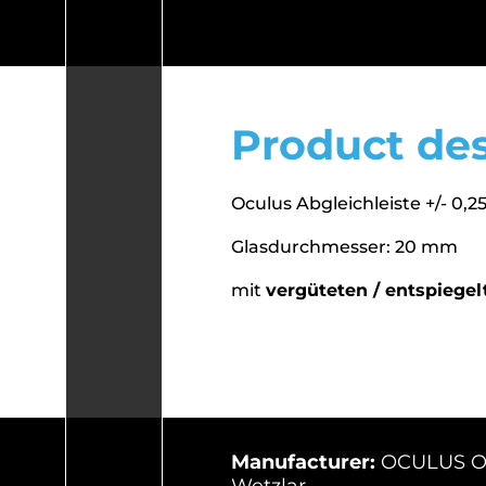
Product des
Oculus Abgleichleiste +/- 0,25
Glasdurchmesser: 20 mm
mit
vergüteten / entspiegel
Manufacturer:
OCULUS Opt