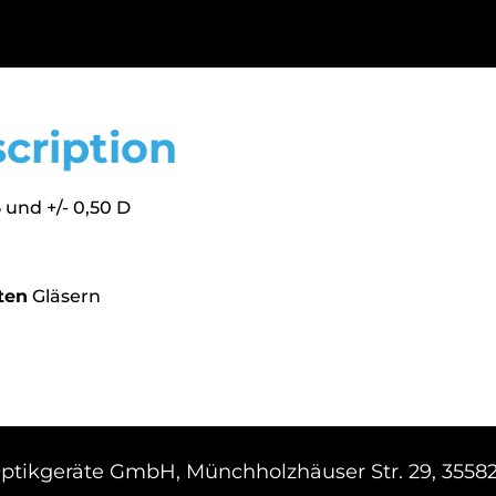
cription
 und +/- 0,50 D
ten
Gläsern
ikgeräte GmbH, Münchholzhäuser Str. 29, 3558