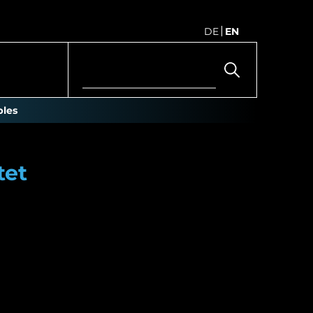
DE
EN
les
tet