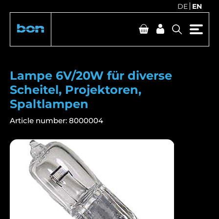
DE
EN
Lampe 6V/20W für diverse
Scheitel, Projektoren,
Spaltlampen
Article number:
8000004