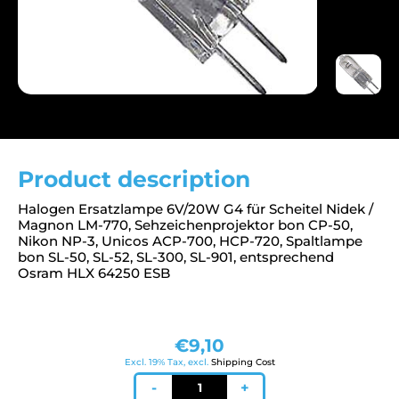
Product description
Halogen Ersatzlampe 6V/20W G4 für Scheitel Nidek /
Magnon LM-770, Sehzeichenprojektor bon CP-50,
Nikon NP-3, Unicos ACP-700, HCP-720, Spaltlampe
bon SL-50, SL-52, SL-300, SL-901, entsprechend
Osram HLX 64250 ESB
€
9,10
Excl. 19% Tax, excl.
Shipping Cost
Lampe
-
+