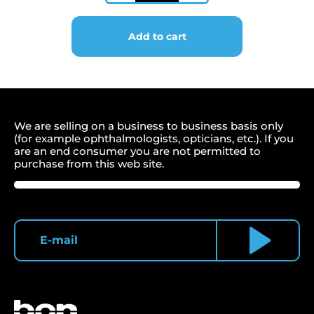
6V/20W
für
diverse
Add to cart
Scheitel,
Projektoren,
Spaltlampen
quantity
We are selling on a business to business basis only
(for example ophthalmologists, opticians, etc.). If you
are an end consumer you are not permitted to
purchase from this web site.