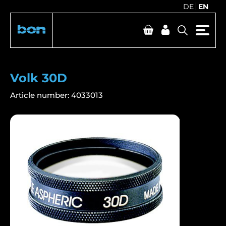
DE
EN
Volk 30D
Article number:
4033013