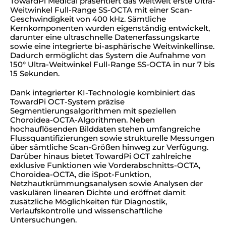
TowardPi Medical präsentiert das weltweit erste Ultra-
Weitwinkel Full-Range SS-OCTA mit einer Scan-
Geschwindigkeit von 400 kHz. Sämtliche
Kernkomponenten wurden eigenständig entwickelt,
darunter eine ultraschnelle Datenerfassungskarte
sowie eine integrierte bi-asphärische Weitwinkellinse.
Dadurch ermöglicht das System die Aufnahme von
150° Ultra-Weitwinkel Full-Range SS-OCTA in nur 7 bis
15 Sekunden.
Dank integrierter KI-Technologie kombiniert das
TowardPi OCT-System präzise
Segmentierungsalgorithmen mit speziellen
Choroidea-OCTA-Algorithmen. Neben
hochauflösenden Bilddaten stehen umfangreiche
Flussquantifizierungen sowie strukturelle Messungen
über sämtliche Scan-Größen hinweg zur Verfügung.
Darüber hinaus bietet TowardPi OCT zahlreiche
exklusive Funktionen wie Vorderabschnitts-OCTA,
Choroidea-OCTA, die iSpot-Funktion,
Netzhautkrümmungsanalysen sowie Analysen der
vaskulären linearen Dichte und eröffnet damit
zusätzliche Möglichkeiten für Diagnostik,
Verlaufskontrolle und wissenschaftliche
Untersuchungen.