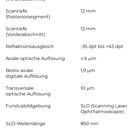
Scantiefe
12 mm
(Posteriorsegment)
Scantiefe
12 mm
(Vorderabschnitt)
Refraktionsausgleich
-35 dpt bis +45 dpt
Axiale optische Auflösung
≤ 6 µm
Beste axiale
1,9 µm
digitale Auflösung
Transversale
10 µm
optische Auflösung
Fundusbildgebung
SLO (Scanning Laser
Ophthalmoskopie)
SLO-Wellenlänge
850 nm