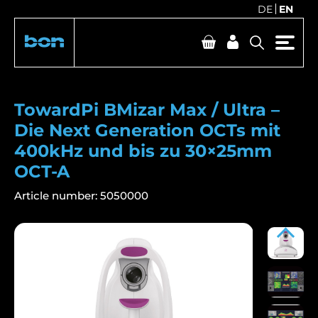
DE
EN
TowardPi BMizar Max / Ultra –
Die Next Generation OCTs mit
400kHz und bis zu 30×25mm
OCT-A
Article number:
5050000