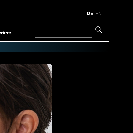
DE
EN
rriere