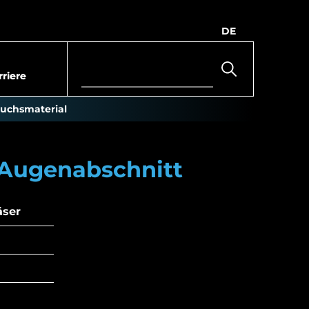
DE
rriere
uchs material
 Augenabschnitt
äser