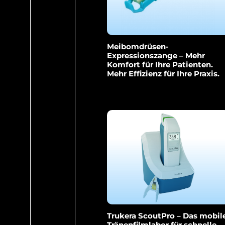
Meibomdrüsen-
Expressionszange – Mehr
Komfort für Ihre Patienten.
Mehr Effizienz für Ihre Praxis.
Trukera ScoutPro – Das mobil
Tränenfilmlabor für schnelle