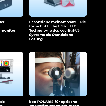
Der
Espansione meibomask® – Die
fortschrittliche LM® LLLT
smonitor
Technologie des eye-light®
Systems als Standalone
Lösung
ido-
bon POLARIS für optische
ra
Tränenfilmuntersuchungen