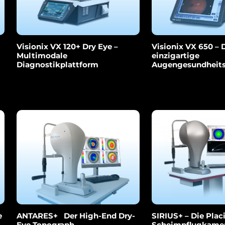
Visionix VX 120+ Dry Eye –
Visionix VX 650 – 
Multimodale
einzigartige
Diagnostikplattform
Augengesundheit
e
ANTARES+ Der High-End Dry-
SIRIUS+ – Die Plac
Eye Topograph
Scheimpflugkame