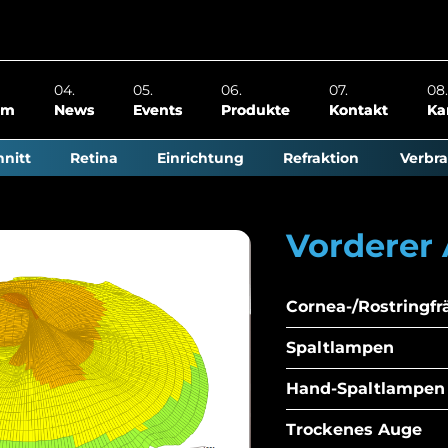
om
News
Events
Produkte
Kontakt
Ka
nitt
Retina
Einrichtung
Refraktion
Verbra
Vorderer
Cornea-/Rostringfr
Spaltlampen
Hand-Spaltlampen
Trockenes Auge