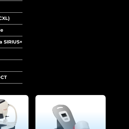
CXL)
ie
a SIRIUS+
OCT