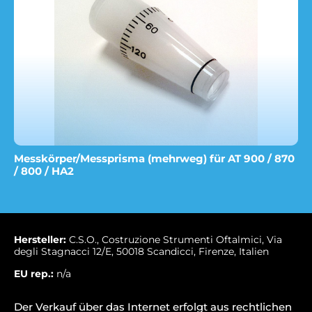
Messkörper/Messprisma (mehrweg) für AT 900 / 870
/ 800 / HA2
Hersteller:
C.S.O., Costruzione Strumenti Oftalmici, Via
degli Stagnacci 12/E, 50018 Scandicci, Firenze, Italien
EU rep.:
n/a
Der Verkauf über das Internet erfolgt aus rechtlichen