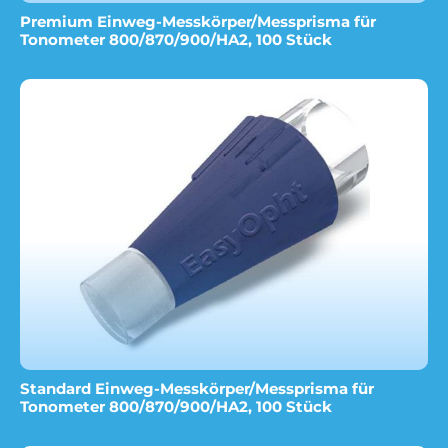
Premium Einweg-Messkörper/Messprisma für
Tonometer 800/870/900/HA2, 100 Stück
Standard Einweg-Messkörper/Messprisma für
Tonometer 800/870/900/HA2, 100 Stück