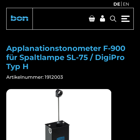
DE
EN
Applanationstonometer F-900
für Spaltlampe SL-75 / DigiPro
Typ H
Artikelnummer:
1912003