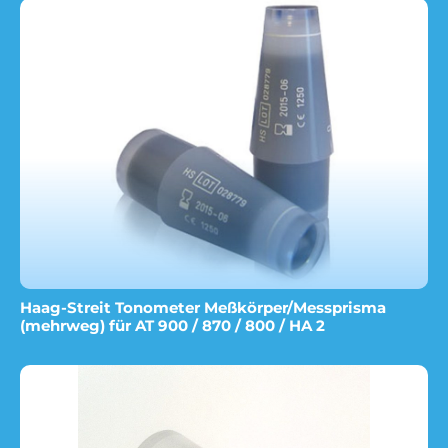
Haag-Streit Tonometer Meßkörper/Messprisma
(mehrweg) für AT 900 / 870 / 800 / HA 2