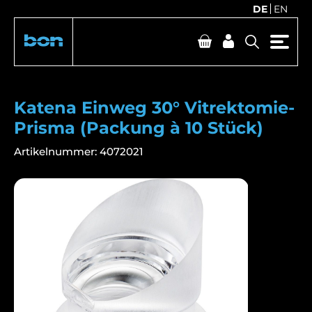
DE
EN
Katena Einweg 30° Vitrektomie-
Prisma (Packung à 10 Stück)
Artikelnummer:
4072021