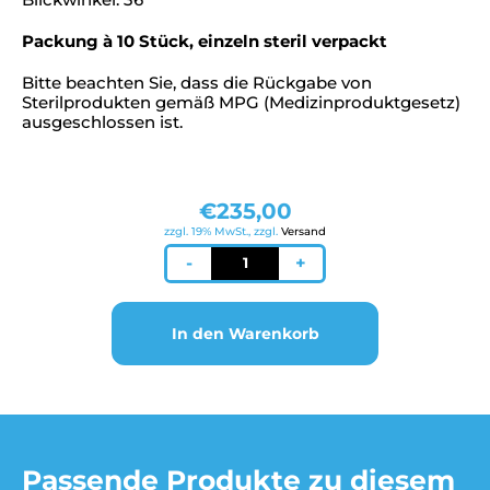
Packung à 10 Stück, einzeln steril verpackt
Bitte beachten Sie, dass die Rückgabe von
Sterilprodukten gemäß MPG (Medizinproduktgesetz)
ausgeschlossen ist.
€
235,00
zzgl. 19% MwSt., zzgl.
Versand
Katena
-
+
Einweg
30°
Vitrektomie-
In den Warenkorb
Prisma
(Packung
à
10
Stück)
Menge
Passende Produkte zu diesem