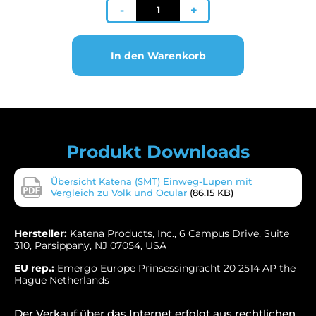
Katena
-
+
Einweg
Osher
78D
In den Warenkorb
Lupe
(Packung
à
10
Stück)
Menge
Produkt Downloads
Übersicht Katena (SMT) Einweg-Lupen mit
Vergleich zu Volk und Ocular
(86.15 KB)
Hersteller:
Katena Products, Inc., 6 Campus Drive, Suite
310, Parsippany, NJ 07054, USA
EU rep.:
Emergo Europe Prinsessingracht 20 2514 AP the
Hague Netherlands
Der Verkauf über das Internet erfolgt aus rechtlichen