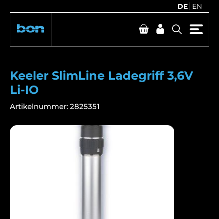
DE
EN
Keeler SlimLine Ladegriff 3,6V
Li-IO
Artikelnummer:
2825351