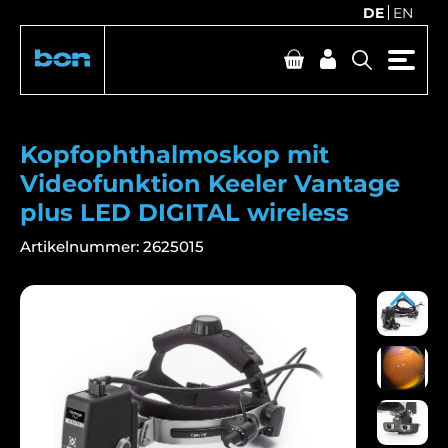
DE
EN
Kopfophthalmoskop mit
Videofunktion Keeler Vantage
plus LED DIGITAL wireless
Artikelnummer:
2625015