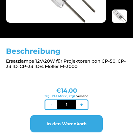
Beschreibung
Ersatzlampe 12V/20W für Projektoren bon CP-50, CP-
33 ID, CP-33 IDB, Möller M-3000
€
14,00
zzgl. 19% MwSt., zzgl.
Versand
Lampe
-
+
12V/20W
für
Projektoren
In den Warenkorb
bon
/