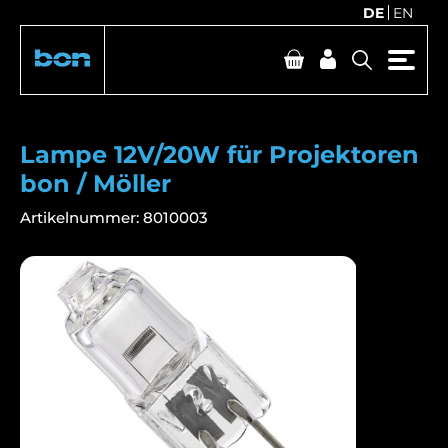
DE
EN
Lampe 12V/20W für Projektoren
bon / Möller
Artikelnummer:
8010003