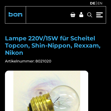
DE
EN
Lampe 220V/15W für Scheitel
Topcon, Shin-Nippon, Rexxam,
Nikon
Artikelnummer:
8021020