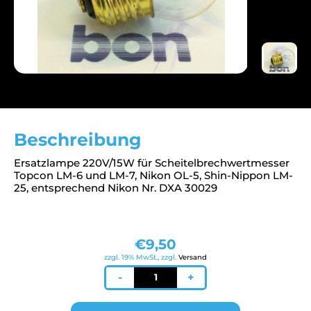
Beschreibung
Ersatzlampe 220V/15W für Scheitelbrechwertmesser
Topcon LM-6 und LM-7, Nikon OL-5, Shin-Nippon LM-
25, entsprechend Nikon Nr. DXA 30029
€
9,50
zzgl. 19% MwSt., zzgl.
Versand
Lampe
-
+
220V/15W
für