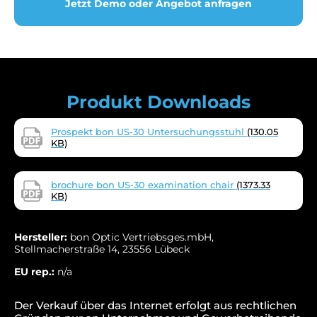
Jetzt Demo oder Angebot anfragen
Produkt Downloads
Prospekt bon US-30 Untersuchungsstuhl
(130.05
KB)
brochure bon US-30 examination chair
(1373.33
KB)
Hersteller:
bon Optic Vertriebsges.mbH,
Stellmacherstraße 14, 23556 Lübeck
EU rep.:
n/a
Der Verkauf über das Internet erfolgt aus rechtlichen