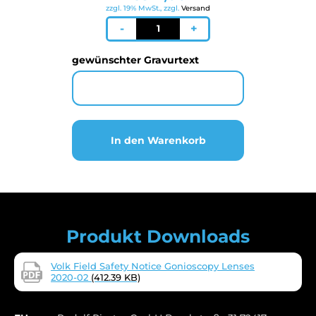
zzgl. 19% MwSt., zzgl.
Versand
VOLK
-
+
3-
Spiegel-
gewünschter Gravurtext
Kontaktlas
-
unbeschichtet
–
NEUES
Design
In den Warenkorb
Menge
Produkt Downloads
Volk Field Safety Notice Gonioscopy Lenses
2020-02
(412.39 KB)