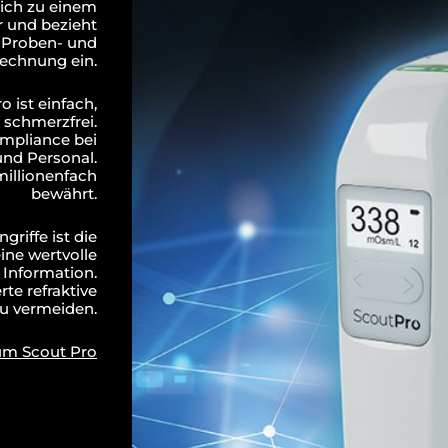
ich zu einem
 und bezieht
 Proben- und
echnung ein.
 ist einfach,
 schmerzfrei.
ompliance bei
und Personal.
millionenfach
bewährt.
griffe ist die
ine wertvolle
 Information.
erte refraktive
u vermeiden.
um Scout Pro