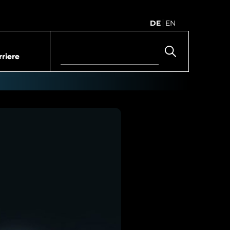
DE
EN
rriere