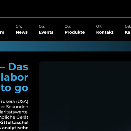
om
News
Events
Produkte
Kontakt
Ka
 – Das
labor
to go
Trukera (USA)
iger Sekunden
aritätswerte.
ndliche Gerät
 Kitteltasche
!
 analytische