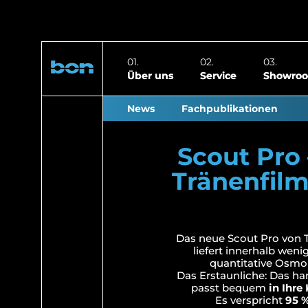
Über uns
Service
Showro
News
Fachpublikationen
Scout Pro
Tränenfilm
Das neue Scout Pro von 
liefert innerhalb wen
quantitative Osmol
Das Erstaunliche: Das ha
passt bequem
in Ihre
Es verspricht
95 %