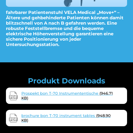
fahrbarer Patientenstuhl VELA Medical „Move+“ –
Ältere und gehbehinderte Patienten können damit
blitzschnell von A nach B gefahren werden. Eine
robuste Feststellbremse und die bequeme
elektrische Höhenverstellung garantieren eine
sichere Positionierung von jeder
Untersuchungsstation.
Produkt Downloads
Prospekt bon T-70 Instrumententische
(946.71
KB)
brochure bon T-70 instrument tables
(948.90
KB)