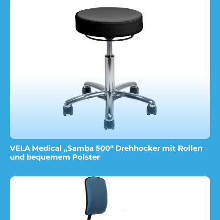
VELA Medical „Samba 500“ Drehhocker mit Rollen
und bequemem Polster