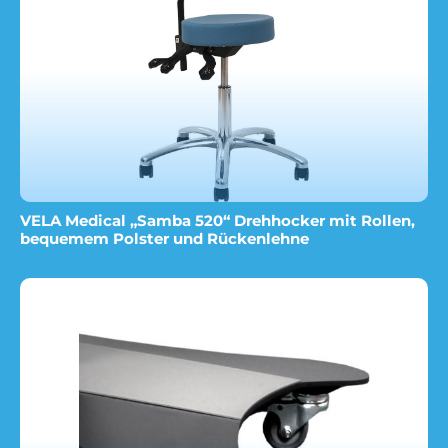
VELA Medical „Samba 520“ Drehhocker mit Rollen,
bequemem Polster und Rückenlehne