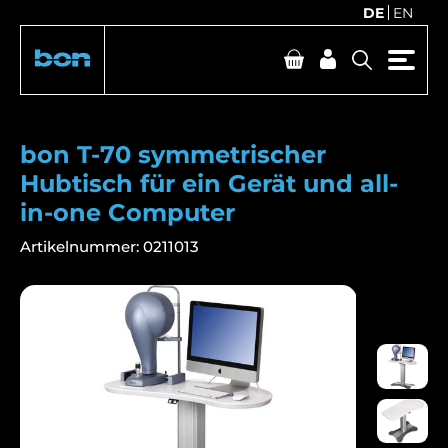
DE
EN
bon T-70 symmetrischer
Hubtisch für ein Gerät und all-
in-one Computer
Artikelnummer:
0211013