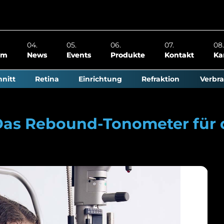
om
News
Events
Produkte
Kontakt
Ka
nitt
Retina
Einrichtung
Refraktion
Verbra
 Das Rebound-Tonometer für 