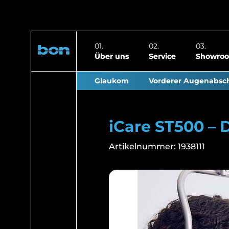
Über uns
Service
Showro
Glaukom
Vorderer Augenabsch
iCare ST500 –
Artikelnummer:
1938111