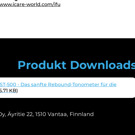
www.icare-world.com/ifu
Produkt Download
ST-500 - Das sanfte Rebound-Tonometer für die
5.71 KB)
y, Äyritie 22, 1510 Vantaa, Finnland