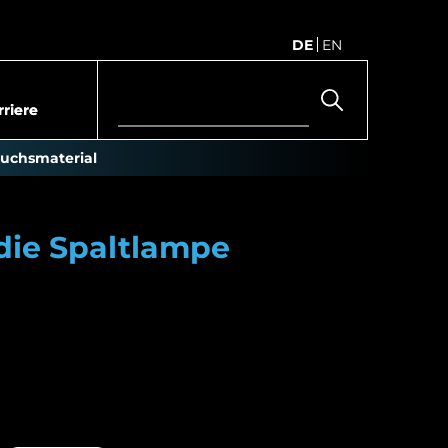
DE
EN
rriere
uchs material
die Spaltlampe