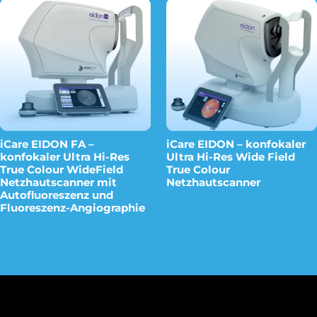
iCare EIDON FA –
iCare EIDON – konfokaler
konfokaler Ultra Hi-Res
Ultra Hi-Res Wide Field
True Colour WideField
True Colour
Netzhautscanner mit
Netzhautscanner
Autofluoreszenz und
Fluoreszenz-Angiographie