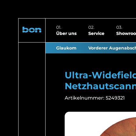
Über uns
Service
Showro
Glaukom
Vorderer Augenabsch
Ultra-Widefiel
Netzhautscan
Artikelnummer:
5249321