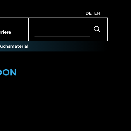
DE
EN
rriere
uchs material
IDON