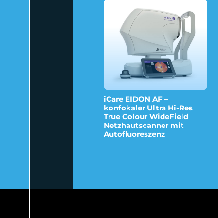
iCare EIDON AF –
konfokaler Ultra Hi-Res
True Colour WideField
Netzhautscanner mit
Autofluoreszenz