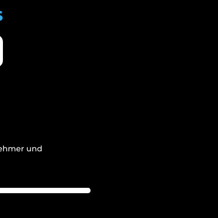
s
rnehmer und