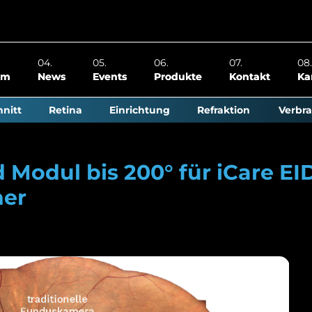
om
News
Events
Produkte
Kontakt
Ka
nitt
Retina
Einrichtung
Refraktion
Verbra
d Modul bis 200° für iCare E
ner