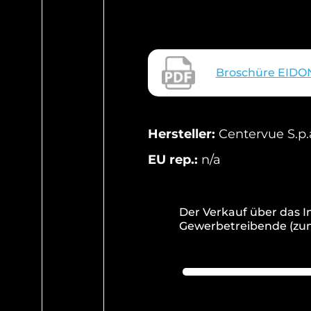
Broschüre EIDON
Hersteller:
Centervue S.p.a
EU rep.:
n/a
Der Verkauf über das I
Gewerbetreibende (zum 