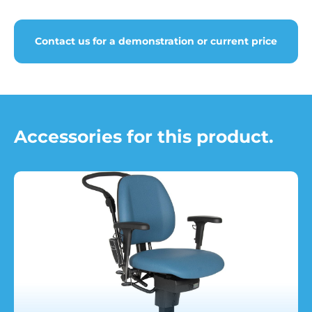
Contact us for a demonstration or current price
Accessories for this product.