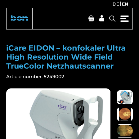
DE
EN
iCare EIDON – konfokaler Ultra
High Resolution Wide Field
TrueColor Netzhautscanner
Article number:
5249002